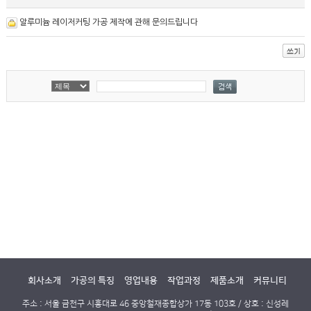
알루미늄 레이저커팅 가공 제작에 관해 문의드립니다
회사소개
가공의 특징
영업내용
작업과정
제품소개
커뮤니티
주소 : 서울 금천구 시흥대로 46 중앙철재종합상가 17동 103호 / 상호 : 신성레